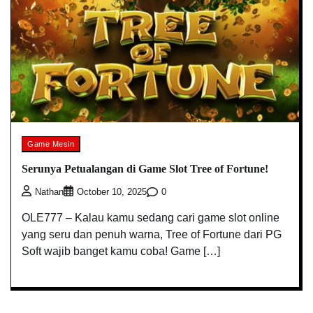
Game Mesin
Serunya Petualangan di Game Slot Tree of Fortune!
0
Nathan
October 10, 2025
OLE777 – Kalau kamu sedang cari game slot online
yang seru dan penuh warna, Tree of Fortune dari PG
Soft wajib banget kamu coba! Game […]