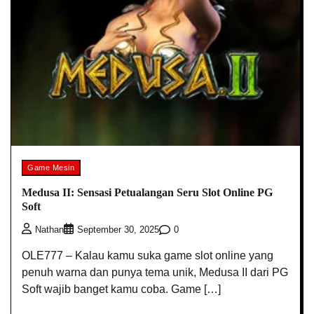
Game Mesin
Medusa II: Sensasi Petualangan Seru Slot Online PG
Soft
0
Nathan
September 30, 2025
OLE777 – Kalau kamu suka game slot online yang
penuh warna dan punya tema unik, Medusa II dari PG
Soft wajib banget kamu coba. Game […]