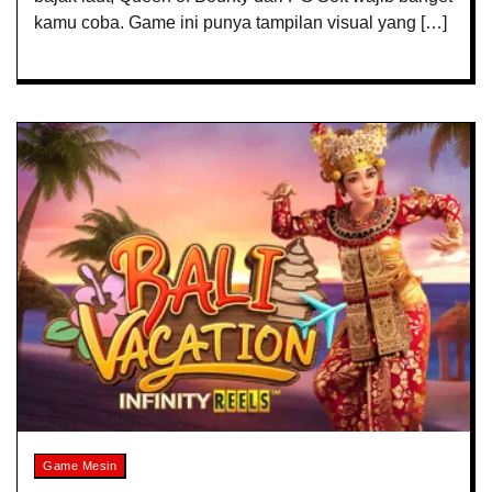
kamu coba. Game ini punya tampilan visual yang […]
Game Mesin