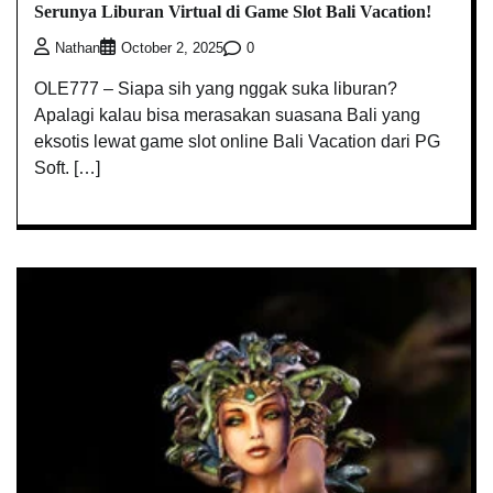
Serunya Liburan Virtual di Game Slot Bali Vacation!
0
Nathan
October 2, 2025
OLE777 – Siapa sih yang nggak suka liburan?
Apalagi kalau bisa merasakan suasana Bali yang
eksotis lewat game slot online Bali Vacation dari PG
Soft. […]