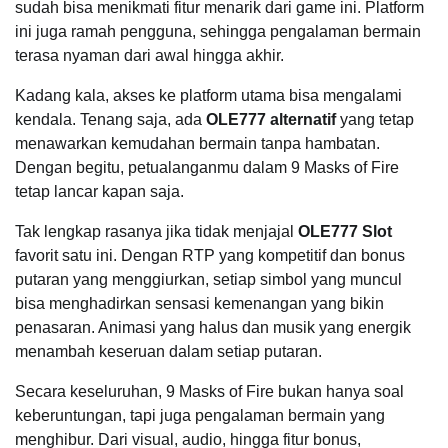
sudah bisa menikmati fitur menarik dari game ini. Platform
ini juga ramah pengguna, sehingga pengalaman bermain
terasa nyaman dari awal hingga akhir.
Kadang kala, akses ke platform utama bisa mengalami
kendala. Tenang saja, ada
OLE777 alternatif
yang tetap
menawarkan kemudahan bermain tanpa hambatan.
Dengan begitu, petualanganmu dalam 9 Masks of Fire
tetap lancar kapan saja.
Tak lengkap rasanya jika tidak menjajal
OLE777 Slot
favorit satu ini. Dengan RTP yang kompetitif dan bonus
putaran yang menggiurkan, setiap simbol yang muncul
bisa menghadirkan sensasi kemenangan yang bikin
penasaran. Animasi yang halus dan musik yang energik
menambah keseruan dalam setiap putaran.
Secara keseluruhan, 9 Masks of Fire bukan hanya soal
keberuntungan, tapi juga pengalaman bermain yang
menghibur. Dari visual, audio, hingga fitur bonus,