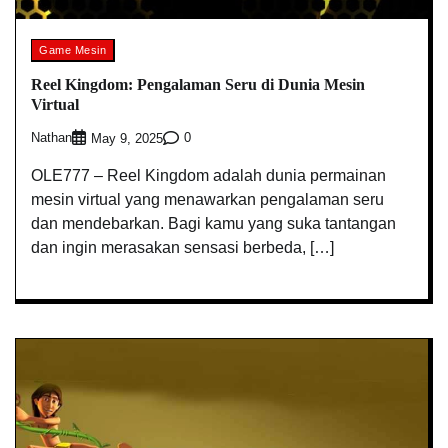
Game Mesin
Reel Kingdom: Pengalaman Seru di Dunia Mesin
Virtual
Nathan
0
May 9, 2025
OLE777 – Reel Kingdom adalah dunia permainan
mesin virtual yang menawarkan pengalaman seru
dan mendebarkan. Bagi kamu yang suka tantangan
dan ingin merasakan sensasi berbeda, […]