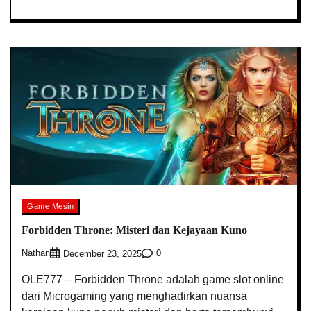
Game Mesin
Forbidden Throne: Misteri dan Kejayaan Kuno
Nathan
0
December 23, 2025
OLE777 – Forbidden Throne adalah game slot online
dari Microgaming yang menghadirkan nuansa